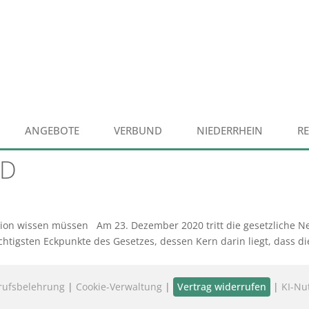
ANGEBOTE
VERBUND
NIEDERRHEIN
R
ED
on wissen müssen Am 23. Dezember 2020 tritt die gesetzliche Neu
chtigsten Eckpunkte des Gesetzes, dessen Kern darin liegt, dass di
rufsbelehrung
|
Cookie-Verwaltung
|
Vertrag widerrufen
|
KI-Nu