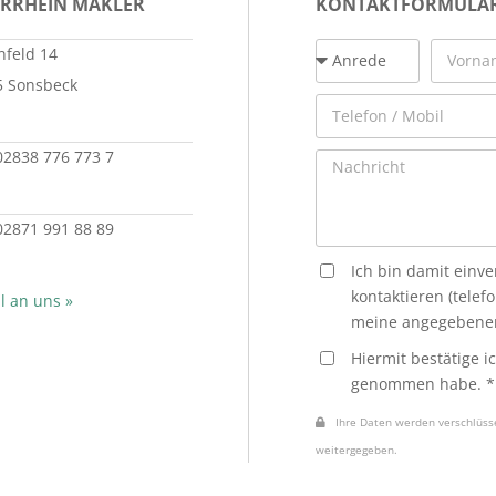
ERRHEIN MAKLER
KONTAKTFORMULA
feld 14
5 Sonsbeck
 02838 776 773 7
 02871 991 88 89
Ich bin damit einv
kontaktieren (telef
l an uns »
meine angegebenen
Hiermit bestätige i
genommen habe. *
Ihre Daten werden verschlüssel
weitergegeben.