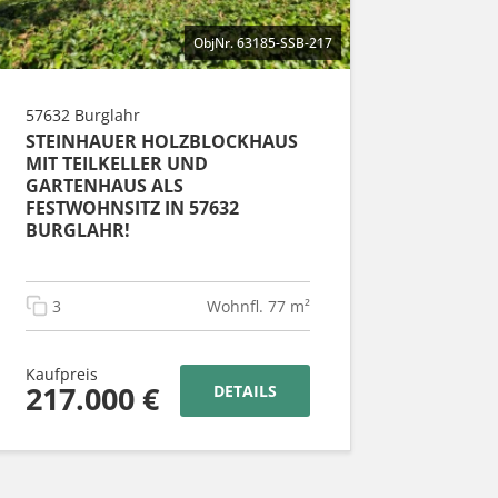
ObjNr. 63185-SSB-217
57632 Burglahr
STEINHAUER HOLZBLOCKHAUS
MIT TEILKELLER UND
GARTENHAUS ALS
FESTWOHNSITZ IN 57632
BURGLAHR!
3
Wohnfl. 77 m²
Kaufpreis
217.000 €
DETAILS