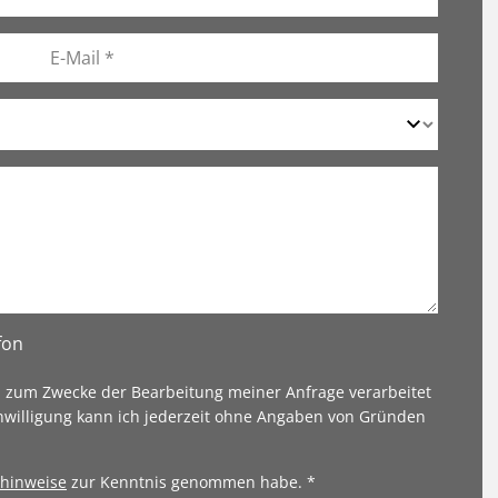
fon
n zum Zwecke der Bearbeitung meiner Anfrage verarbeitet
nwilligung kann ich jederzeit ohne Angaben von Gründen
hinweise
zur Kenntnis genommen habe. *