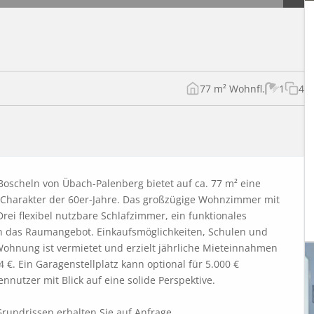
77 m² Wohnfl.
1
4
oscheln von Übach-Palenberg bietet auf ca. 77 m² eine 
harakter der 60er-Jahre. Das großzügige Wohnzimmer mit 
rei flexibel nutzbare Schlafzimmer, ein funktionales 
 das Raumangebot. Einkaufsmöglichkeiten, Schulen und 
 Wohnung ist vermietet und erzielt jährliche Mieteinnahmen 
€. Ein Garagenstellplatz kann optional für 5.000 € 
nutzer mit Blick auf eine solide Perspektive.

rundrissen erhalten Sie auf Anfrage.