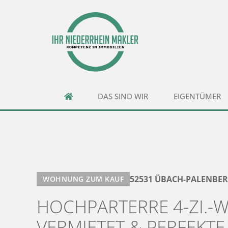
DAS SIND WIR
EIGENTÜMER
52531 ÜBACH-PALENBE
WOHNUNG ZUM KAUF
HOCHPARTERRE 4-ZI.-
VERMIETET & PERFEKTE