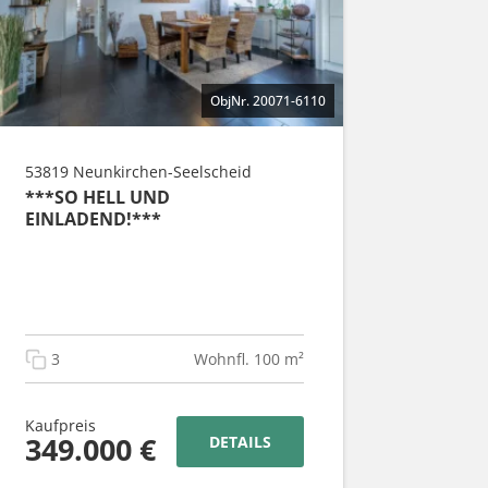
ObjNr. 20071-6110
53819 Neunkirchen-Seelscheid
***SO HELL UND
EINLADEND!***
3
Wohnfl. 100 m²
Kaufpreis
349.000 €
DETAILS