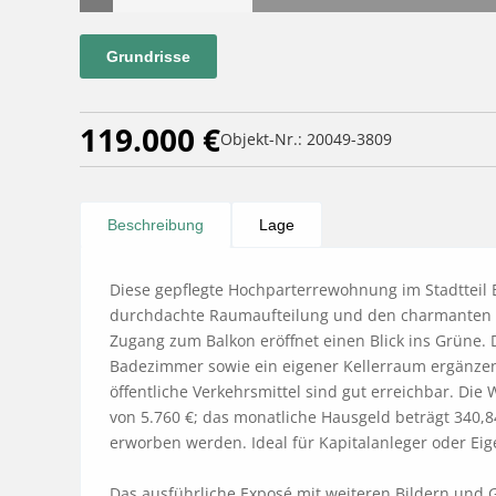
Grundrisse
119.000 €
Objekt-Nr.: 20049-3809
Beschreibung
Lage
Diese gepflegte Hochparterrewohnung im Stadtteil B
durchdachte Raumaufteilung und den charmanten C
Zugang zum Balkon eröffnet einen Blick ins Grüne. D
Badezimmer sowie ein eigener Kellerraum ergänzen
öffentliche Verkehrsmittel sind gut erreichbar. Die
von 5.760 €; das monatliche Hausgeld beträgt 340,84 
erworben werden. Ideal für Kapitalanleger oder Eigen
Das ausführliche Exposé mit weiteren Bildern und G