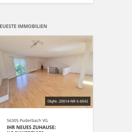
EUESTE IMMOBILIEN
ObjNr. 20014-NR-S-6042
56305 Puderbach VG
IHR NEUES ZUHAUSE: