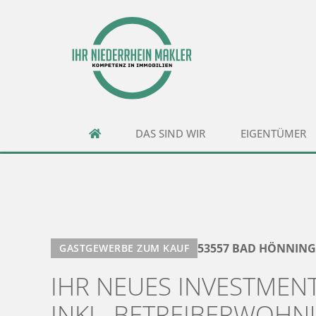
DAS SIND WIR
EIGENTÜMER
53557 BAD HÖNNIN
GASTGEWERBE ZUM KAUF
IHR NEUES INVESTMENT
INKL. BETREIBERWOHN