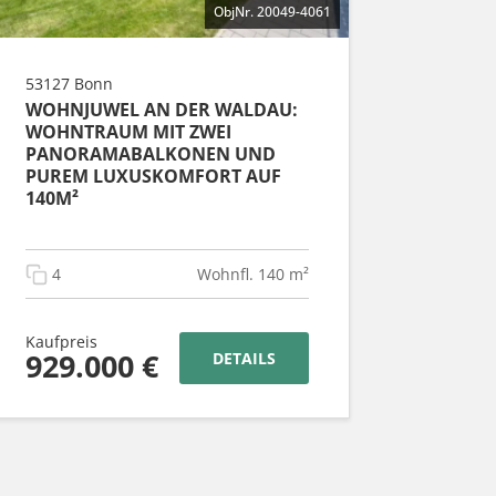
ObjNr. 20049-4061
53127 Bonn
WOHNJUWEL AN DER WALDAU:
WOHNTRAUM MIT ZWEI
PANORAMABALKONEN UND
PUREM LUXUSKOMFORT AUF
140M²
4
Wohnfl. 140 m²
Kaufpreis
929.000 €
DETAILS