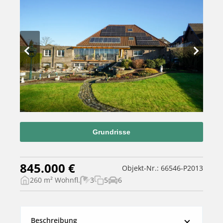
Grundrisse
845.000 €
Objekt-Nr.: 66546-P2013
260 m² Wohnfl.
3
5
6
Beschreibung