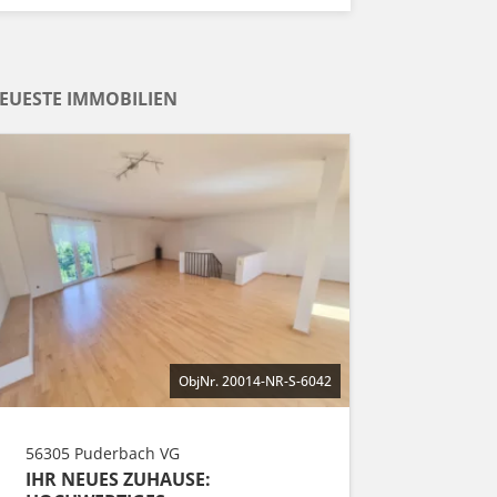
EUESTE IMMOBILIEN
ObjNr. 20014-NR-S-6042
56305 Puderbach VG
IHR NEUES ZUHAUSE: