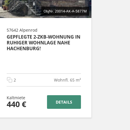
ObjNr. 20014-AK-A-5877M
57642 Alpenrod
GEPFLEGTE 2-ZKB-WOHNUNG IN
RUHIGER WOHNLAGE NAHE
HACHENBURG!
2
Wohnfl. 65 m²
Kaltmiete
440 €
DETAILS