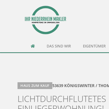
DAS SIND WIR
EIGENTÜMER
53639 KÖNIGSWINTER / THO
HAUS ZUM KAUF
LICHTDURCHFLUTETES 
EINLIEGERWOHNUNG!