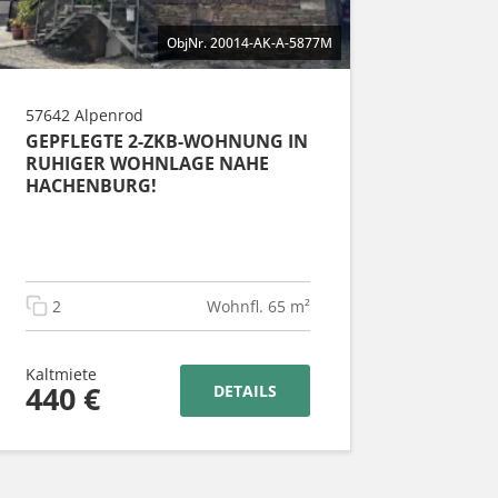
ObjNr. 20014-AK-A-5877M
57642 Alpenrod
GEPFLEGTE 2-ZKB-WOHNUNG IN
RUHIGER WOHNLAGE NAHE
HACHENBURG!
2
Wohnfl. 65 m²
Kaltmiete
440 €
DETAILS