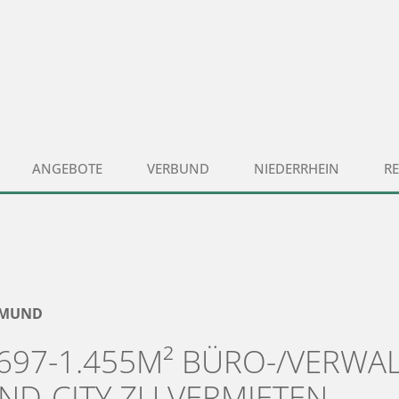
ANGEBOTE
VERBUND
NIEDERRHEIN
R
TMUND
. 697-1.455M² BÜRO-/VERW
ND-CITY ZU VERMIETEN