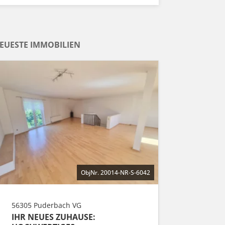
EUESTE IMMOBILIEN
ObjNr. 20014-NR-S-6042
56305 Puderbach VG
IHR NEUES ZUHAUSE: