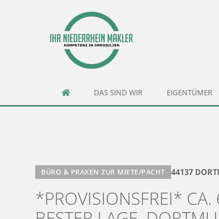
DAS SIND WIR
EIGENTÜMER
44137 DOR
BÜRO & PRAXEN ZUR MIETE/PACHT
*PROVISIONSFREI* CA
BESTER LAGE, DORTMU