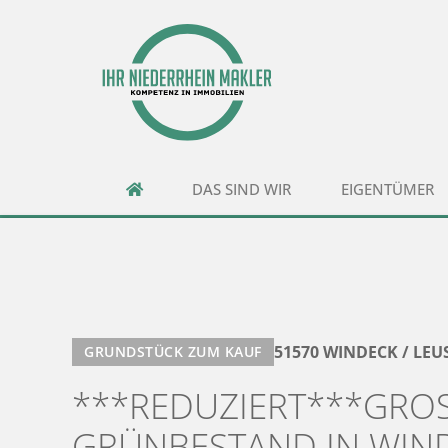
DAS SIND WIR
EIGENTÜMER
51570 WINDECK / LEU
GRUNDSTÜCK ZUM KAUF
***REDUZIERT***GROS
RÜNBESTAND IN WIND