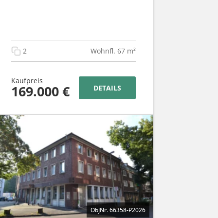
2
Wohnfl. 67 m²
Kaufpreis
169.000 €
DETAILS
ObjNr. 66358-P2026