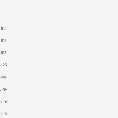
-
jpg,
-
jpg,
-
jpg,
-
jpg,
-
jpg,
-
jpg,
-
jpg,
-
jpg,