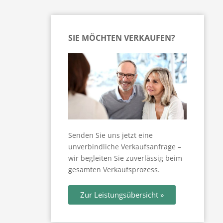
Datenschutz
Die Besichtigung
AGB
Immobilienrente Ratgeber
Widerrufsbelehrung
SIE MÖCHTEN VERKAUFEN?
Privatverkauf Ratgeber
Scheidungsimmobilie Ratgeber
Verkauf einer vermieteten Wohnung
Ratgeber
Wohnen im Alter
News
Senden Sie uns jetzt eine
unverbindliche Verkaufsanfrage –
wir begleiten Sie zuverlässig beim
gesamten Verkaufsprozess.
Zur Leistungsübersicht »