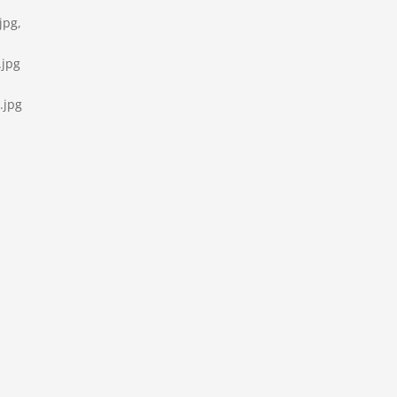
-
jpg,
-
jpg
-
.jpg