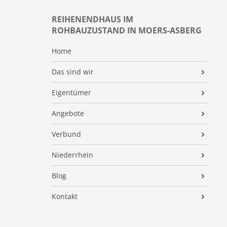
REIHENENDHAUS IM
ROHBAUZUSTAND IN MOERS-ASBERG
Home
Das sind wir
Unternehmen
Eigentümer
Wolfram Büren
Immobilienbewertung
Angebote
Team
Service
Immobilienangebote
Verbund
Leistungsübersicht
Potenzialanalyse
Suchauftrag
Gemeinsam stark
Niederrhein
Kontakt
Massiver Vorteil
Kaufberatung
WIB24
Marktbericht
Blog
Home Staging
Veranstaltungen
IVD
Kreis Wesel
Übersicht aller Themen
Referenzen
Kontakt
Finanzierung
Kreis Kleve
Immobilienwert Ratgeber
Impressum
Bauabnahme Ratgeber