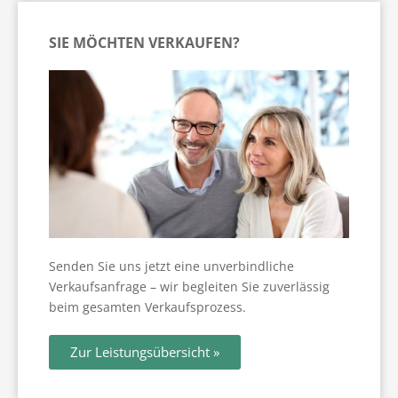
Die Besichtigung
AGB
Immobilienrente Ratgeber
Widerrufsbelehrung
SIE MÖCHTEN VERKAUFEN?
Privatverkauf Ratgeber
Scheidungsimmobilie Ratgeber
Verkauf einer vermieteten Wohnung Ratgeber
Wohnen im Alter
News
Senden Sie uns jetzt eine unverbindliche
Verkaufsanfrage – wir begleiten Sie zuverlässig
beim gesamten Verkaufsprozess.
Zur Leistungsübersicht »